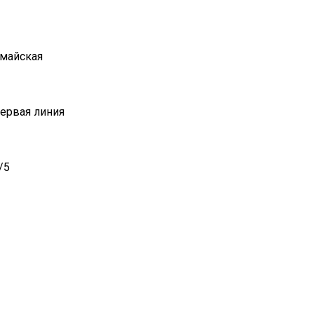
омайская
Первая линия
/5