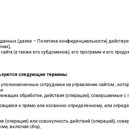
нных (далее – Политика конфиденциальности) действует 
нах),
айта (а также его субдоменов), его программ и его продук
льзуются следующие термины:
– уполномоченные сотрудники на управление сайтом , кото
ки
лежащих обработке, действия (операции), совершаемые с
осящаяся к прямо или косвенно определенному, или опред
ие (операция) или совокупность действий (операций), со
ми, включая сбор,