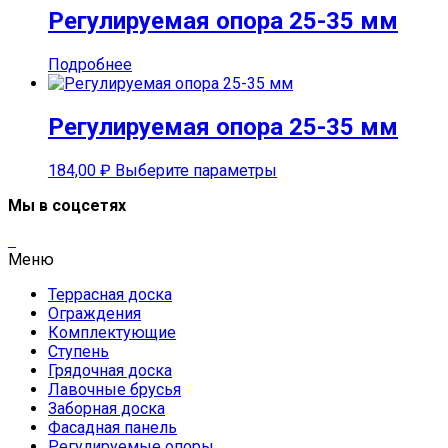
Регулируемая опора 25-35 мм
Подробнее
Регулируемая опора 25-35 мм
Этот
184,00
₽
Выберите параметры
товар
Мы в соцсетях
имеет
несколько
вариаций.
Меню
Опции
можно
Террасная доска
выбрать
Ограждения
на
Комплектующие
странице
Ступень
товара.
Грядочная доска
Лавочные брусья
Заборная доска
Фасадная панель
Регулируемые опоры