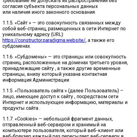
требование не допускать их распространения без
согласия субъекта персональных данных
или наличия иного законного основания.
1.1.5. «Сайт » — это совокупность связанных между
собой веб-страниц, размещенных в сети Интернет по
уникальному адресу (URL):
https://constructor.paradigma.website/
, а также его
субдоменах.
1.1.6. «Субдомены» — это страницы или совокупность
страниц, расположенные на доменах третьего уровня,
принадлежащие сайту , а также другие временные
страницы, внизу который указана контактная
информация Администрации
1.1.5. «Пользователь сайта » (далее Пользователь) –
лицо, имеющее доступ к сайту , посредством сети
Интернет и использующее информацию, материалы и
продукты сайта .
1.1.7. «Cookies» — небольшой фрагмент данных,
отправленный веб-сервером и хранимый на
компьютере пользователя, который веб-клиент или
веб-браузер каждый раз пересылает веб-серверу в