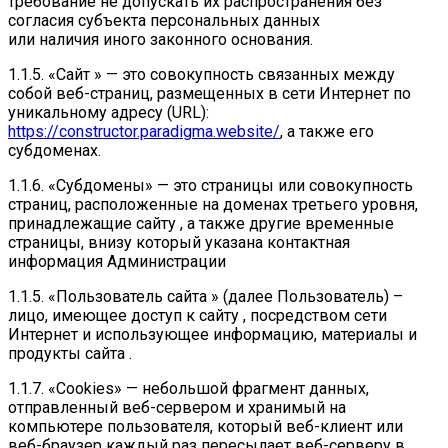
требование не допускать их распространения без
согласия субъекта персональных данных
или наличия иного законного основания.
1.1.5. «Сайт » — это совокупность связанных между
собой веб-страниц, размещенных в сети Интернет по
уникальному адресу (URL):
https://constructor.paradigma.website/
, а также его
субдоменах.
1.1.6. «Субдомены» — это страницы или совокупность
страниц, расположенные на доменах третьего уровня,
принадлежащие сайту , а также другие временные
страницы, внизу который указана контактная
информация Администрации
1.1.5. «Пользователь сайта » (далее Пользователь) –
лицо, имеющее доступ к сайту , посредством сети
Интернет и использующее информацию, материалы и
продукты сайта .
1.1.7. «Cookies» — небольшой фрагмент данных,
отправленный веб-сервером и хранимый на
компьютере пользователя, который веб-клиент или
веб-браузер каждый раз пересылает веб-серверу в