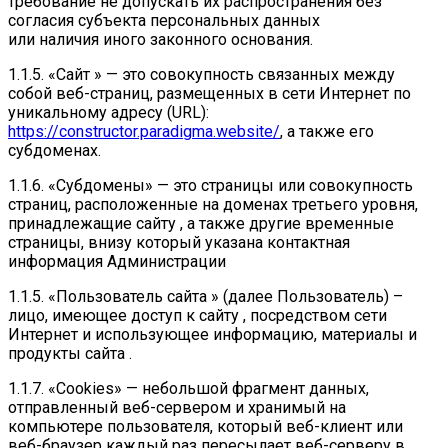
требование не допускать их распространения без
согласия субъекта персональных данных
или наличия иного законного основания.
1.1.5. «Сайт » — это совокупность связанных между
собой веб-страниц, размещенных в сети Интернет по
уникальному адресу (URL):
https://constructor.paradigma.website/
, а также его
субдоменах.
1.1.6. «Субдомены» — это страницы или совокупность
страниц, расположенные на доменах третьего уровня,
принадлежащие сайту , а также другие временные
страницы, внизу который указана контактная
информация Администрации
1.1.5. «Пользователь сайта » (далее Пользователь) –
лицо, имеющее доступ к сайту , посредством сети
Интернет и использующее информацию, материалы и
продукты сайта .
1.1.7. «Cookies» — небольшой фрагмент данных,
отправленный веб-сервером и хранимый на
компьютере пользователя, который веб-клиент или
веб-браузер каждый раз пересылает веб-серверу в