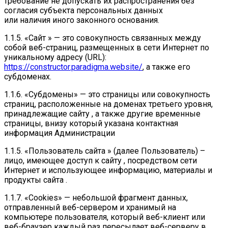
требование не допускать их распространения без
согласия субъекта персональных данных
или наличия иного законного основания.
1.1.5. «Сайт » — это совокупность связанных между
собой веб-страниц, размещенных в сети Интернет по
уникальному адресу (URL):
https://constructor.paradigma.website/
, а также его
субдоменах.
1.1.6. «Субдомены» — это страницы или совокупность
страниц, расположенные на доменах третьего уровня,
принадлежащие сайту , а также другие временные
страницы, внизу который указана контактная
информация Администрации
1.1.5. «Пользователь сайта » (далее Пользователь) –
лицо, имеющее доступ к сайту , посредством сети
Интернет и использующее информацию, материалы и
продукты сайта .
1.1.7. «Cookies» — небольшой фрагмент данных,
отправленный веб-сервером и хранимый на
компьютере пользователя, который веб-клиент или
веб-браузер каждый раз пересылает веб-серверу в