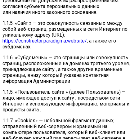
требование не допускать их распространения без
согласия субъекта персональных данных
или наличия иного законного основания.
1.1.5. «Сайт » — это совокупность связанных между
собой веб-страниц, размещенных в сети Интернет по
уникальному адресу (URL):
https://constructor.paradigma.website/
, а также его
субдоменах.
1.1.6. «Субдомены» — это страницы или совокупность
страниц, расположенные на доменах третьего уровня,
принадлежащие сайту , а также другие временные
страницы, внизу который указана контактная
информация Администрации
1.1.5. «Пользователь сайта » (далее Пользователь) –
лицо, имеющее доступ к сайту , посредством сети
Интернет и использующее информацию, материалы и
продукты сайта .
1.1.7. «Cookies» — небольшой фрагмент данных,
отправленный веб-сервером и хранимый на
компьютере пользователя, который веб-клиент или
веб-браузер каждый раз пересылает веб-серверу в