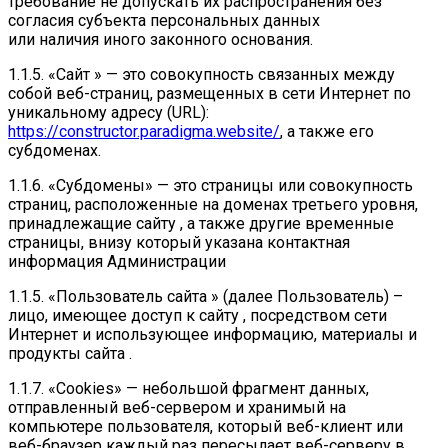
требование не допускать их распространения без
согласия субъекта персональных данных
или наличия иного законного основания.
1.1.5. «Сайт » — это совокупность связанных между
собой веб-страниц, размещенных в сети Интернет по
уникальному адресу (URL):
https://constructor.paradigma.website/
, а также его
субдоменах.
1.1.6. «Субдомены» — это страницы или совокупность
страниц, расположенные на доменах третьего уровня,
принадлежащие сайту , а также другие временные
страницы, внизу который указана контактная
информация Администрации
1.1.5. «Пользователь сайта » (далее Пользователь) –
лицо, имеющее доступ к сайту , посредством сети
Интернет и использующее информацию, материалы и
продукты сайта .
1.1.7. «Cookies» — небольшой фрагмент данных,
отправленный веб-сервером и хранимый на
компьютере пользователя, который веб-клиент или
веб-браузер каждый раз пересылает веб-серверу в