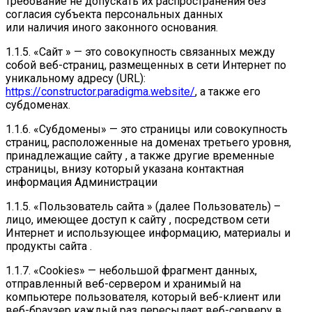
требование не допускать их распространения без
согласия субъекта персональных данных
или наличия иного законного основания.
1.1.5. «Сайт » — это совокупность связанных между
собой веб-страниц, размещенных в сети Интернет по
уникальному адресу (URL):
https://constructor.paradigma.website/
, а также его
субдоменах.
1.1.6. «Субдомены» — это страницы или совокупность
страниц, расположенные на доменах третьего уровня,
принадлежащие сайту , а также другие временные
страницы, внизу который указана контактная
информация Администрации
1.1.5. «Пользователь сайта » (далее Пользователь) –
лицо, имеющее доступ к сайту , посредством сети
Интернет и использующее информацию, материалы и
продукты сайта .
1.1.7. «Cookies» — небольшой фрагмент данных,
отправленный веб-сервером и хранимый на
компьютере пользователя, который веб-клиент или
веб-браузер каждый раз пересылает веб-серверу в