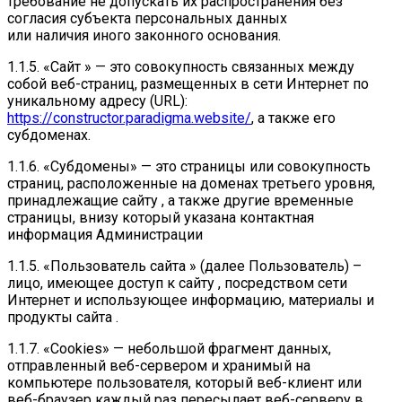
требование не допускать их распространения без
согласия субъекта персональных данных
или наличия иного законного основания.
1.1.5. «Сайт » — это совокупность связанных между
собой веб-страниц, размещенных в сети Интернет по
уникальному адресу (URL):
https://constructor.paradigma.website/
, а также его
субдоменах.
1.1.6. «Субдомены» — это страницы или совокупность
страниц, расположенные на доменах третьего уровня,
принадлежащие сайту , а также другие временные
страницы, внизу который указана контактная
информация Администрации
1.1.5. «Пользователь сайта » (далее Пользователь) –
лицо, имеющее доступ к сайту , посредством сети
Интернет и использующее информацию, материалы и
продукты сайта .
1.1.7. «Cookies» — небольшой фрагмент данных,
отправленный веб-сервером и хранимый на
компьютере пользователя, который веб-клиент или
веб-браузер каждый раз пересылает веб-серверу в