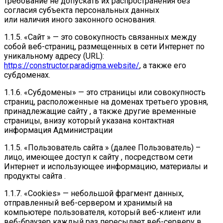
требование не допускать их распространения без
согласия субъекта персональных данных
или наличия иного законного основания.
1.1.5. «Сайт » — это совокупность связанных между
собой веб-страниц, размещенных в сети Интернет по
уникальному адресу (URL):
https://constructor.paradigma.website/
, а также его
субдоменах.
1.1.6. «Субдомены» — это страницы или совокупность
страниц, расположенные на доменах третьего уровня,
принадлежащие сайту , а также другие временные
страницы, внизу который указана контактная
информация Администрации
1.1.5. «Пользователь сайта » (далее Пользователь) –
лицо, имеющее доступ к сайту , посредством сети
Интернет и использующее информацию, материалы и
продукты сайта .
1.1.7. «Cookies» — небольшой фрагмент данных,
отправленный веб-сервером и хранимый на
компьютере пользователя, который веб-клиент или
веб-браузер каждый раз пересылает веб-серверу в