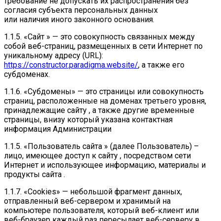
требование не допускать их распространения без
согласия субъекта персональных данных
или наличия иного законного основания.
1.1.5. «Сайт » — это совокупность связанных между
собой веб-страниц, размещенных в сети Интернет по
уникальному адресу (URL):
https://constructor.paradigma.website/
, а также его
субдоменах.
1.1.6. «Субдомены» — это страницы или совокупность
страниц, расположенные на доменах третьего уровня,
принадлежащие сайту , а также другие временные
страницы, внизу который указана контактная
информация Администрации
1.1.5. «Пользователь сайта » (далее Пользователь) –
лицо, имеющее доступ к сайту , посредством сети
Интернет и использующее информацию, материалы и
продукты сайта .
1.1.7. «Cookies» — небольшой фрагмент данных,
отправленный веб-сервером и хранимый на
компьютере пользователя, который веб-клиент или
веб-браузер каждый раз пересылает веб-серверу в