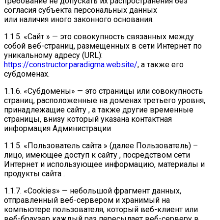
требование не допускать их распространения без
согласия субъекта персональных данных
или наличия иного законного основания.
1.1.5. «Сайт » — это совокупность связанных между
собой веб-страниц, размещенных в сети Интернет по
уникальному адресу (URL):
https://constructor.paradigma.website/
, а также его
субдоменах.
1.1.6. «Субдомены» — это страницы или совокупность
страниц, расположенные на доменах третьего уровня,
принадлежащие сайту , а также другие временные
страницы, внизу который указана контактная
информация Администрации
1.1.5. «Пользователь сайта » (далее Пользователь) –
лицо, имеющее доступ к сайту , посредством сети
Интернет и использующее информацию, материалы и
продукты сайта .
1.1.7. «Cookies» — небольшой фрагмент данных,
отправленный веб-сервером и хранимый на
компьютере пользователя, который веб-клиент или
веб-браузер каждый раз пересылает веб-серверу в