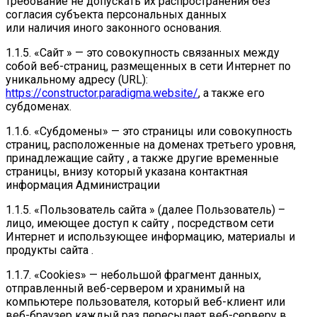
требование не допускать их распространения без
согласия субъекта персональных данных
или наличия иного законного основания.
1.1.5. «Сайт » — это совокупность связанных между
собой веб-страниц, размещенных в сети Интернет по
уникальному адресу (URL):
https://constructor.paradigma.website/
, а также его
субдоменах.
1.1.6. «Субдомены» — это страницы или совокупность
страниц, расположенные на доменах третьего уровня,
принадлежащие сайту , а также другие временные
страницы, внизу который указана контактная
информация Администрации
1.1.5. «Пользователь сайта » (далее Пользователь) –
лицо, имеющее доступ к сайту , посредством сети
Интернет и использующее информацию, материалы и
продукты сайта .
1.1.7. «Cookies» — небольшой фрагмент данных,
отправленный веб-сервером и хранимый на
компьютере пользователя, который веб-клиент или
веб-браузер каждый раз пересылает веб-серверу в