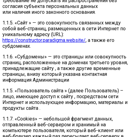
требование не допускать их распространения без
согласия субъекта персональных данных
или наличия иного законного основания.
1.1.5. «Сайт » — это совокупность связанных между
собой веб-страниц, размещенных в сети Интернет по
уникальному адресу (URL):
https://constructor.paradigma.website/
, а также его
субдоменах.
1.1.6. «Субдомены» — это страницы или совокупность
страниц, расположенные на доменах третьего уровня,
принадлежащие сайту , а также другие временные
страницы, внизу который указана контактная
информация Администрации
1.1.5. «Пользователь сайта » (далее Пользователь) –
лицо, имеющее доступ к сайту , посредством сети
Интернет и использующее информацию, материалы и
продукты сайта .
1.1.7. «Cookies» — небольшой фрагмент данных,
отправленный веб-сервером и хранимый на
компьютере пользователя, который веб-клиент или
веб-браузер каждый раз пересылает веб-серверу в