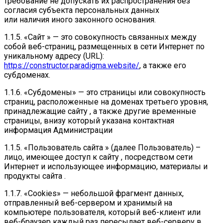
требование не допускать их распространения без
согласия субъекта персональных данных
или наличия иного законного основания.
1.1.5. «Сайт » — это совокупность связанных между
собой веб-страниц, размещенных в сети Интернет по
уникальному адресу (URL):
https://constructor.paradigma.website/
, а также его
субдоменах.
1.1.6. «Субдомены» — это страницы или совокупность
страниц, расположенные на доменах третьего уровня,
принадлежащие сайту , а также другие временные
страницы, внизу который указана контактная
информация Администрации
1.1.5. «Пользователь сайта » (далее Пользователь) –
лицо, имеющее доступ к сайту , посредством сети
Интернет и использующее информацию, материалы и
продукты сайта .
1.1.7. «Cookies» — небольшой фрагмент данных,
отправленный веб-сервером и хранимый на
компьютере пользователя, который веб-клиент или
веб-браузер каждый раз пересылает веб-серверу в