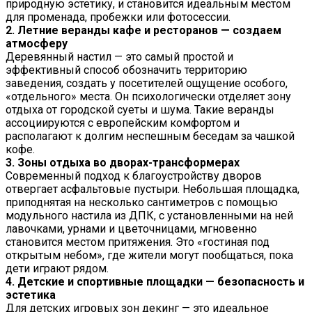
природную эстетику, и становится идеальным местом
для променада, пробежки или фотосессии.
2. Летние веранды кафе и ресторанов — создаем
атмосферу
Деревянный настил — это самый простой и
эффективный способ обозначить территорию
заведения, создать у посетителей ощущение особого,
«отдельного» места. Он психологически отделяет зону
отдыха от городской суеты и шума. Такие веранды
ассоциируются с европейским комфортом и
располагают к долгим неспешным беседам за чашкой
кофе.
3. Зоны отдыха во дворах-трансформерах
Современный подход к благоустройству дворов
отвергает асфальтовые пустыри. Небольшая площадка,
приподнятая на несколько сантиметров с помощью
модульного настила из ДПК, с установленными на ней
лавочками, урнами и цветочницами, мгновенно
становится местом притяжения. Это «гостиная под
открытым небом», где жители могут пообщаться, пока
дети играют рядом.
4. Детские и спортивные площадки — безопасность и
эстетика
Для детских игровых зон декинг — это идеальное