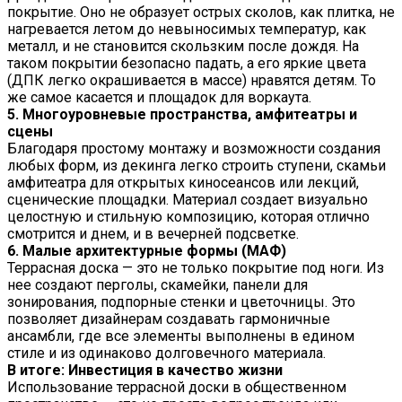
покрытие. Оно не образует острых сколов, как плитка, не
нагревается летом до невыносимых температур, как
металл, и не становится скользким после дождя. На
таком покрытии безопасно падать, а его яркие цвета
(ДПК легко окрашивается в массе) нравятся детям. То
же самое касается и площадок для воркаута.
5. Многоуровневые пространства, амфитеатры и
сцены
Благодаря простому монтажу и возможности создания
любых форм, из декинга легко строить ступени, скамьи
амфитеатра для открытых киносеансов или лекций,
сценические площадки. Материал создает визуально
целостную и стильную композицию, которая отлично
смотрится и днем, и в вечерней подсветке.
6. Малые архитектурные формы (МАФ)
Террасная доска — это не только покрытие под ноги. Из
нее создают перголы, скамейки, панели для
зонирования, подпорные стенки и цветочницы. Это
позволяет дизайнерам создавать гармоничные
ансамбли, где все элементы выполнены в едином
стиле и из одинаково долговечного материала.
В итоге: Инвестиция в качество жизни
Использование террасной доски в общественном