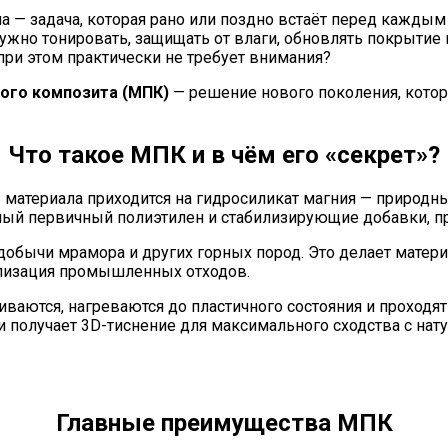
на — задача, которая рано или поздно встаёт перед кажды
нужно тонировать, защищать от влаги, обновлять покрытие 
при этом практически не требует внимания?
ного композита (МПК)
— решение нового поколения, котор
Что такое МПК и в чём его «секрет»?
%
материала приходится на гидросиликат магния — природн
ный первичный полиэтилен и стабилизирующие добавки, п
 добычи мрамора и других горных пород. Это делает матер
тилизация промышленных отходов.
ваются, нагреваются до пластичного состояния и проходят
и получает 3D-тиснение для максимального сходства с нат
Главные преимущества МПК