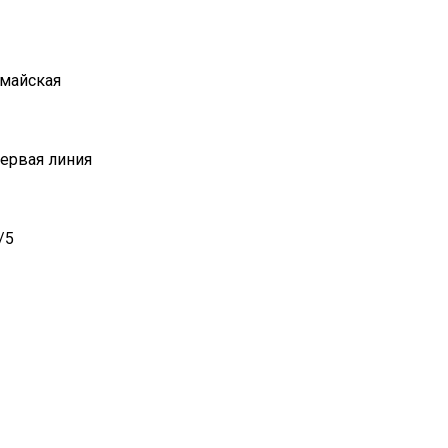
омайская
Первая линия
/5