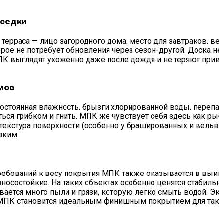
еседки
терраса — лицо загородного дома, место для завтраков, в
рое не потребует обновления через сезон-другой. Доска не
МПК выглядят ухоженно даже после дождя и не теряют при
мов
 Постоянная влажность, брызги хлорированной воды, переп
ться грибком и гнить. МПК же чувствует себя здесь как ры
я текстура поверхности (особенно у брашированных и вель
зким.
ребований к весу покрытия МПК также оказывается в выиг
носостойкие. На таких объектах особенно ценятся стабиль
ливается много пыли и грязи, которую легко смыть водой.
 МПК становится идеальным финишным покрытием для таки