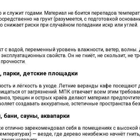
и служит годами. Материал не боится перепадов температур
осредственно на грунт (разумеется, с подготовкой основа
 снижает риски при случайном попадании искр или углей.
т с водой, переменный уровень влажности, ветер, волны
ксплуатационных свойств. Он не гниёт, не скользит, не т
прочности.
, парки, детские площадки
сность и лёгкость в уходе. Летние веранды кафе посещаю
ищаться от загрязнений. МПК отвечает всем этим требован
заноз, трещин и острых краёв делают материал предпочти
ляет создавать аккуратные, эстетичные пространства бе
бани, сауны, аквапарки
е отлично зарекомендовал себя в помещениях с высокой в
емпературах) — везде, где дерево неизбежно начнёт гнить,
таких условиях.