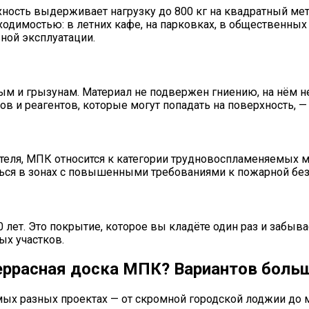
хность выдерживает нагрузку до 800 кг на квадратный ме
ходимостью: в летних кафе, на парковках, в общественных
вной эксплуатации.
и грызунам. Материал не подвержен гниению, на нём не о
в и реагентов, которые могут попадать на поверхность, 
ля, МПК относится к категории трудновоспламеняемых ма
ься в зонах с повышенными требованиями к пожарной без
 лет. Это покрытие, которое вы кладёте один раз и забыв
ых участков.
еррасная доска МПК? Вариантов боль
мых разных проектах — от скромной городской лоджии до