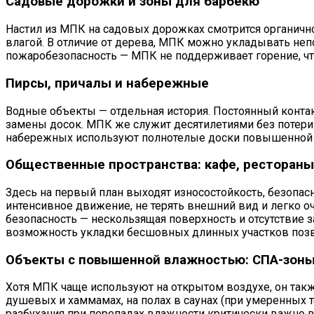
Садовые дорожки и зоны для барбекю
Настил из МПК на садовых дорожках смотрится органично 
влагой. В отличие от дерева, МПК можно укладывать неп
пожаробезопасность — МПК не поддерживает горение, что
Пирсы, причалы и набережные
Водные объекты — отдельная история. Постоянный контак
замены досок. МПК же служит десятилетиями без потери э
набережных используют полнотелые доски повышенной 
Общественные пространства: кафе, рестораны
Здесь на первый план выходят износостойкость, безопа
интенсивное движение, не терять внешний вид и легко оч
безопасность — нескользящая поверхность и отсутствие 
возможность укладки бесшовных длинных участков позво
Объекты с повышенной влажностью: СПА-зоны, 
Хотя МПК чаще используют на открытом воздухе, он такж
душевых и хаммамах, на полах в саунах (при умеренных т
разбухания при перепадах влажности критически важно в 