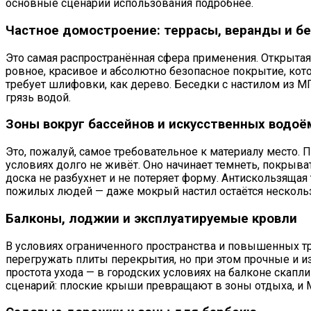
основные сценарии использования подробнее.
Частное домостроение: террасы, веранды и б
Это самая распространённая сфера применения. Открытая 
ровное, красивое и абсолютно безопасное покрытие, кото
требует шлифовки, как дерево. Беседки с настилом из 
грязь водой.
Зоны вокруг бассейнов и искусственных водоё
Это, пожалуй, самое требовательное к материалу место.
условиях долго не живёт. Оно начинает темнеть, покрыва
доска не разбухнет и не потеряет форму. Антискользяща
пожилых людей — даже мокрый настил остаётся несколь
Балконы, лоджии и эксплуатируемые кровли
В условиях ограниченного пространства и повышенных т
перегружать плиты перекрытия, но при этом прочные и из
простота ухода — в городских условиях на балконе скап
сценарий: плоские крыши превращают в зоны отдыха, и